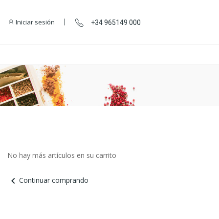
Iniciar sesión
+34 965149 000
No hay más artículos en su carrito
chevron_left
Continuar comprando