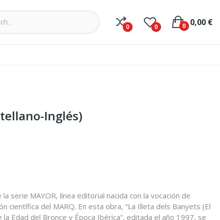
0,00 €
0
0
0
tellano-Inglés)
 la serie MAYOR, línea editorial nacida con la vocación de
ción científica del MARQ. En esta obra, “La Illeta dels Banyets (El
e la Edad del Bronce y Época Ibérica”, editada el año 1997, se